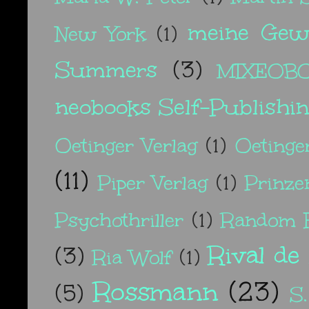
meine Gew
New York
(1)
Summers
(3)
MIXEOB
neobooks Self-Publishi
Oetinger Verlag
(1)
Oetinge
(11)
Piper Verlag
(1)
Prinze
Psychothriller
(1)
Random H
Rival de
(3)
Ria Wolf
(1)
Rossmann
(23)
(5)
S