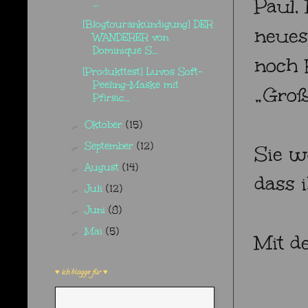
Paul,
...
[Blogtourankündigung] DER
neues
WANDERER von
Dominique S...
noch 
[Produkttest] Luvos Soft-
Peeling-Maske mit
„Groß
Pfirsic...
Oktober
(15)
►
September
(12)
►
Sie w
August
(14)
►
dass 
Juli
(12)
►
Juni
(8)
►
Mai
(5)
►
Mit d
♥ ich blogge für ♥