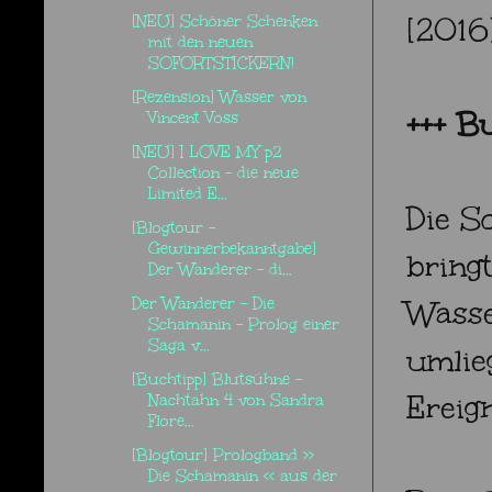
[2016]
[NEU] Schöner Schenken
mit den neuen
SOFORTSTICKERN!
[Rezension] Wasser von
+++ B
Vincent Voss
[NEU] I LOVE MY p2
Collection - die neue
Limited E...
Die S
[Blogtour -
Gewinnerbekanntgabe]
bring
Der Wanderer - di...
Der Wanderer - Die
Wasse
Schamanin - Prolog einer
Saga v...
umlie
[Buchtipp] Blutsühne -
Ereign
Nachtahn 4 von Sandra
Flore...
[Blogtour] Prologband >>
Die Schamanin << aus der