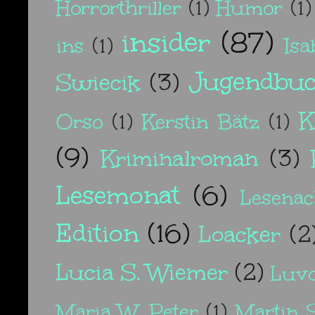
Horrorthriller
(1)
Humor
(1)
insider
(87)
ins
(1)
Isa
Jugendbu
Swiecik
(3)
K
Orso
(1)
Kerstin Bätz
(1)
(9)
Kriminalroman
(3)
Lesemonat
(6)
Lesenac
Edition
(16)
Loacker
(2
Lucia S. Wiemer
(2)
Luv
Maria W. Peter
(1)
Martin 