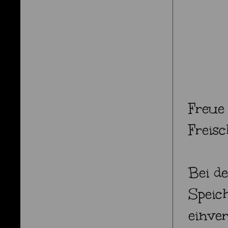
Freue
Freisc
Bei d
Speic
einver