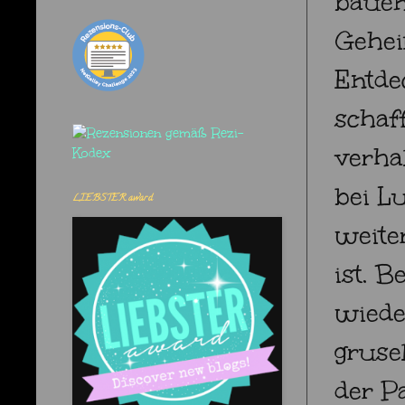
bauen
Gehei
Entde
schaf
verha
bei L
LIEBSTER award
weite
ist. 
wiede
gruse
der P