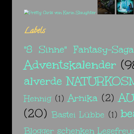
Labels
"8 Sinne" Fantasy-Saga
Adventskalender
(9
alverde NATURKOS
A
Arnika
(2)
Hennig
(1)
(20)
be
Bastei Lübbe
(1)
Blogger schenken Lesefreu