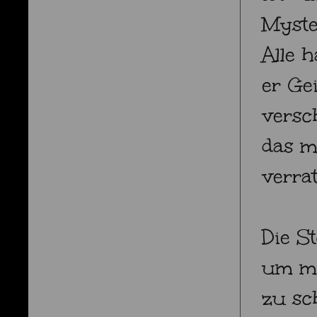
Myste
Alle 
er Ge
versc
das m
verra
Die S
um mi
zu sc