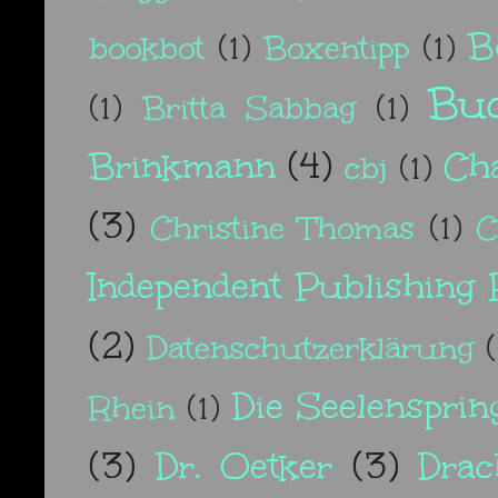
B
bookbot
(1)
Boxentipp
(1)
Buc
(1)
Britta Sabbag
(1)
Brinkmann
(4)
Cha
cbj
(1)
(3)
Christine Thomas
(1)
C
Independent Publishing 
(2)
Datenschutzerklärung
(
Die Seelensprin
Rhein
(1)
(3)
Dr. Oetker
(3)
Drac