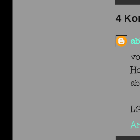
4 Ko
ab
v
Ho
ab
LG
A