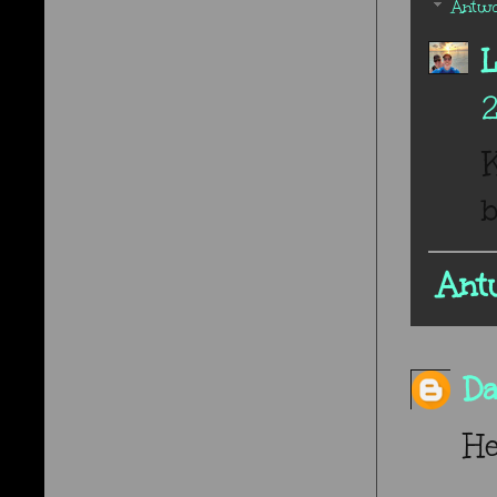
Antwo
b
Ant
D
He