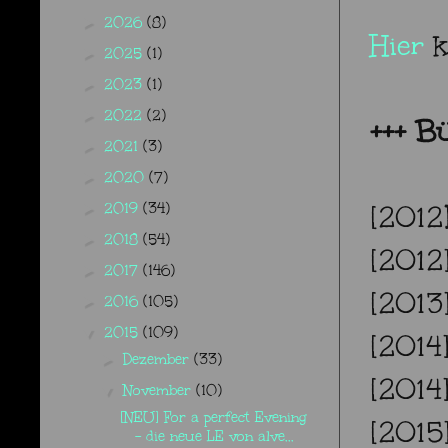
2026
(8)
►
Hier
k
2025
(1)
►
2023
(1)
►
2022
(2)
►
+++
Bü
2021
(3)
►
2020
(7)
►
2019
(34)
[2012
►
2018
(54)
►
[2012]
2017
(146)
►
[2013
2016
(105)
►
2015
(109)
▼
[2014]
Dezember
(33)
►
[2014
November
(10)
▼
[NEU] For a perfect Evening
[2015
- die neue LE von alve...