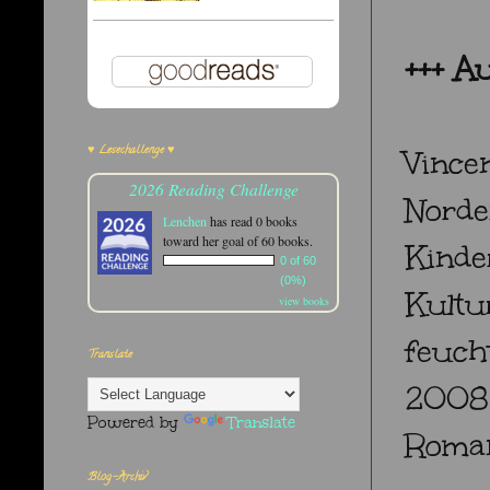
+++ Au
♥ Lesechallenge ♥
Vince
2026 Reading Challenge
Norde
Lenchen
has read 0 books
toward her goal of 60 books.
Kinde
0 of 60
(0%)
Kultu
view books
feuch
Translate
2008 
Powered by
Translate
Roman
Blog-Archiv