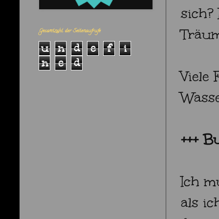
sich?
Träum
Gesamtzahl der Seitenaufrufe
u
n
d
e
f
i
n
e
d
Viele
Wasse
+++ Bu
Ich mu
als i